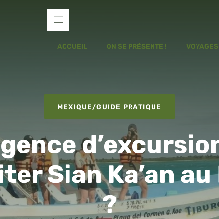
ACCUEIL
ON SE PRÉSENTE !
VOYAGES
MEXIQUE
/
GUIDE PRATIQUE
agence d’excursion
iter Sian Ka’an a
?