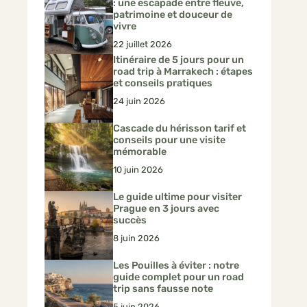
: une escapade entre fleuve,
patrimoine et douceur de
vivre
22 juillet 2026
Itinéraire de 5 jours pour un
road trip à Marrakech : étapes
et conseils pratiques
24 juin 2026
Cascade du hérisson tarif et
conseils pour une visite
mémorable
10 juin 2026
Le guide ultime pour visiter
Prague en 3 jours avec
succès
8 juin 2026
Les Pouilles à éviter : notre
guide complet pour un road
trip sans fausse note
5 juin 2026